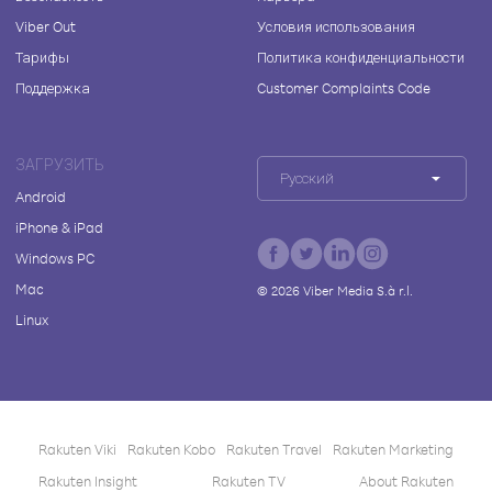
Viber Out
Условия использования
Тарифы
Политика конфиденциальности
Поддержка
Customer Complaints Code
ЗАГРУЗИТЬ
Русский
Android
iPhone & iPad
Windows PC
Mac
©
2026
Viber Media S.à r.l.
Linux
Rakuten Viki
Rakuten Kobo
Rakuten Travel
Rakuten Marketing
Rakuten Insight
Rakuten TV
About Rakuten