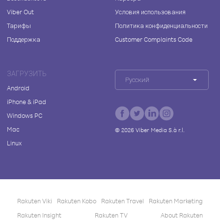
Viber Out
Условия использования
Тарифы
Политика конфиденциальности
Поддержка
Customer Complaints Code
ЗАГРУЗИТЬ
Русский
Android
iPhone & iPad
Windows PC
Mac
©
2026
Viber Media S.à r.l.
Linux
Rakuten Viki
Rakuten Kobo
Rakuten Travel
Rakuten Marketing
Rakuten Insight
Rakuten TV
About Rakuten