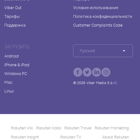
Viber Out
Условия использования
Тарифы
Политика конфиденциальности
Поддержка
Customer Complaints Code
ЗАГРУЗИТЬ
Русский
Android
iPhone & iPad
Windows PC
Mac
©
2026
Viber Media S.à r.l.
Linux
Rakuten Viki
Rakuten Kobo
Rakuten Travel
Rakuten Marketing
Rakuten Insight
Rakuten TV
About Rakuten