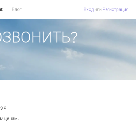
ut
Блог
Вход
или
Регистрация
ПОЗВОНИТЬ?
9 ¢.
ым ценам.