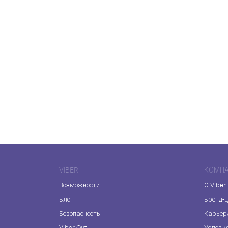
VIBER
КОМП
Возможности
О Viber
Блог
Бренд-
Безопасность
Карьер
Viber Out
Услови