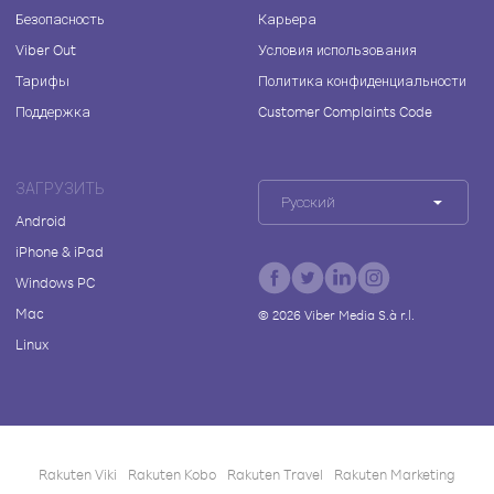
Безопасность
Карьера
Viber Out
Условия использования
Тарифы
Политика конфиденциальности
Поддержка
Customer Complaints Code
ЗАГРУЗИТЬ
Русский
Android
iPhone & iPad
Windows PC
Mac
©
2026
Viber Media S.à r.l.
Linux
Rakuten Viki
Rakuten Kobo
Rakuten Travel
Rakuten Marketing