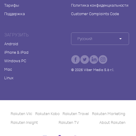
Тарифы
Политика конфиденциальности
Поддержка
Customer Complaints Code
ЗАГРУЗИТЬ
Русский
Android
iPhone & iPad
Windows PC
Mac
©
2026
Viber Media S.à r.l.
Linux
Rakuten Viki
Rakuten Kobo
Rakuten Travel
Rakuten Marketing
Rakuten Insight
Rakuten TV
About Rakuten