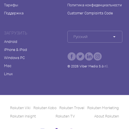
Тарифы
Политика конфиденциальности
Поддержка
Customer Complaints Code
ЗАГРУЗИТЬ
Русский
Android
iPhone & iPad
Windows PC
Mac
©
2026
Viber Media S.à r.l.
Linux
Rakuten Viki
Rakuten Kobo
Rakuten Travel
Rakuten Marketing
Rakuten Insight
Rakuten TV
About Rakuten