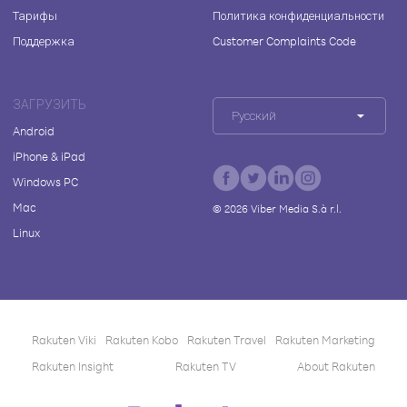
Тарифы
Политика конфиденциальности
Поддержка
Customer Complaints Code
ЗАГРУЗИТЬ
Русский
Android
iPhone & iPad
Windows PC
Mac
©
2026
Viber Media S.à r.l.
Linux
Rakuten Viki
Rakuten Kobo
Rakuten Travel
Rakuten Marketing
Rakuten Insight
Rakuten TV
About Rakuten