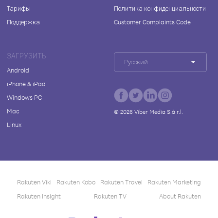
Тарифы
Политика конфиденциальности
Поддержка
Customer Complaints Code
ЗАГРУЗИТЬ
Русский
Android
iPhone & iPad
Windows PC
Mac
©
2026
Viber Media S.à r.l.
Linux
Rakuten Viki
Rakuten Kobo
Rakuten Travel
Rakuten Marketing
Rakuten Insight
Rakuten TV
About Rakuten