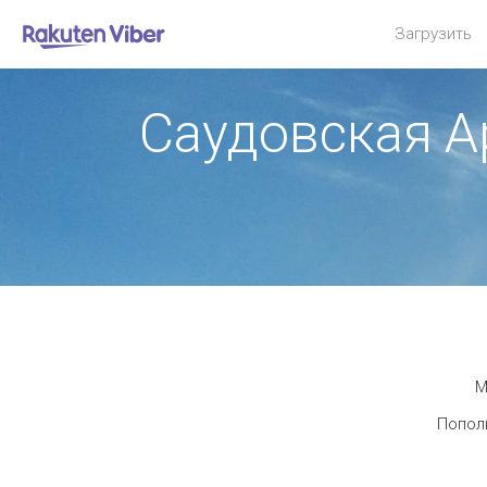
Загрузить
Саудовская А
М
Пополн