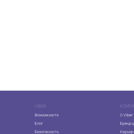
VIBER
КОМП
Возможности
О Viber
Блог
Бренд-
Безопасность
Карьер