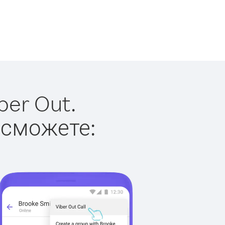
ber Out.
 сможете: