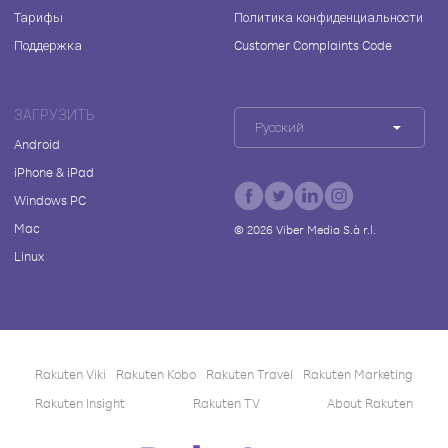
Тарифы
Политика конфиденциальности
Поддержка
Customer Complaints Code
ЗАГРУЗИТЬ
Русский
Android
iPhone & iPad
Windows PC
Mac
©
2026
Viber Media S.à r.l.
Linux
Rakuten Viki
Rakuten Kobo
Rakuten Travel
Rakuten Marketing
Rakuten Insight
Rakuten TV
About Rakuten