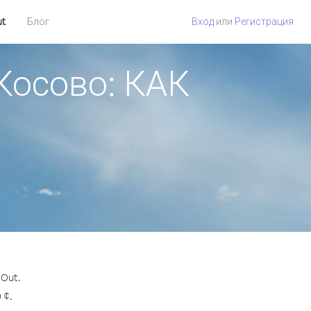
ut
Блог
Вход
или
Регистрация
Косово: КАК
Out.
 ¢.