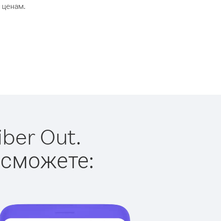
 ценам.
ber Out.
 сможете: