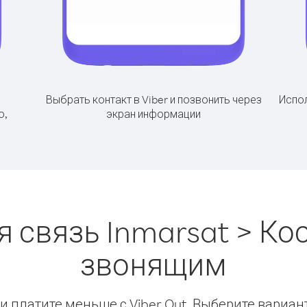
Выбрать контакт в Viber и позвонить через
Испол
о,
экран информации
 связь Inmarsat > Ко
звонящим
 платите меньше с Viber Out. Выберите вариан