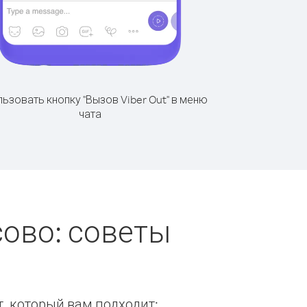
ьзовать кнопку "Вызов Viber Out" в меню
чата
сово: советы
т, который вам подходит: