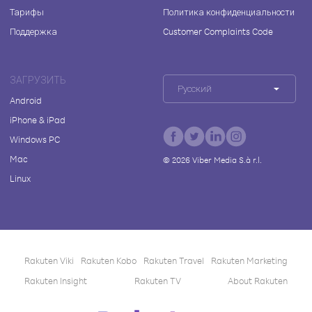
Тарифы
Политика конфиденциальности
Поддержка
Customer Complaints Code
ЗАГРУЗИТЬ
Русский
Android
iPhone & iPad
Windows PC
Mac
©
2026
Viber Media S.à r.l.
Linux
Rakuten Viki
Rakuten Kobo
Rakuten Travel
Rakuten Marketing
Rakuten Insight
Rakuten TV
About Rakuten