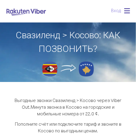
Вход
Togg
navig
Свазиленд > Косово: КАК
ПОЗВОНИТЬ?
Выгодные звонки Свазиленд > Косово через Viber
Out.
Минута звонка в Косово на городские и
мобильные номера от 22.0 ¢.
Пополните счёт или подключите тариф и звоните в
Косово по выгодным ценам.