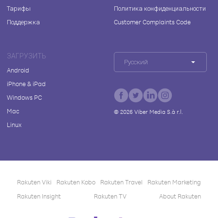
Тарифы
Политика конфиденциальности
Поддержка
Customer Complaints Code
ЗАГРУЗИТЬ
Русский
Android
iPhone & iPad
Windows PC
Mac
©
2026
Viber Media S.à r.l.
Linux
Rakuten Viki
Rakuten Kobo
Rakuten Travel
Rakuten Marketing
Rakuten Insight
Rakuten TV
About Rakuten