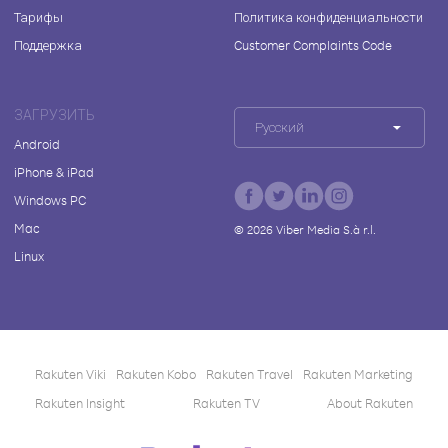
Тарифы
Политика конфиденциальности
Поддержка
Customer Complaints Code
ЗАГРУЗИТЬ
Русский
Android
iPhone & iPad
Windows PC
Mac
©
2026
Viber Media S.à r.l.
Linux
Rakuten Viki
Rakuten Kobo
Rakuten Travel
Rakuten Marketing
Rakuten Insight
Rakuten TV
About Rakuten