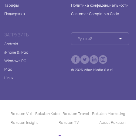
Тарифы
Политика конфиденциальности
Поддержка
Customer Complaints Code
ЗАГРУЗИТЬ
Русский
Android
iPhone & iPad
Windows PC
Mac
©
2026
Viber Media S.à r.l.
Linux
Rakuten Viki
Rakuten Kobo
Rakuten Travel
Rakuten Marketing
Rakuten Insight
Rakuten TV
About Rakuten