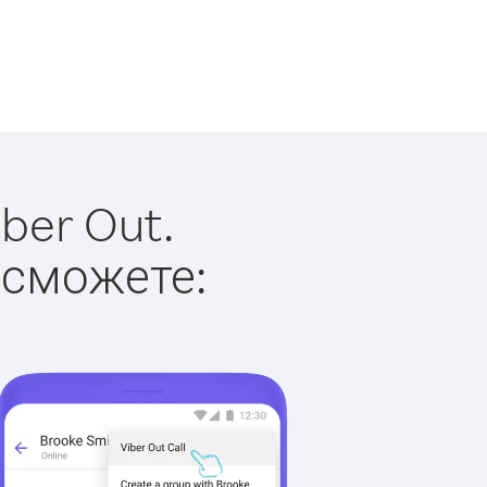
ber Out.
 сможете: