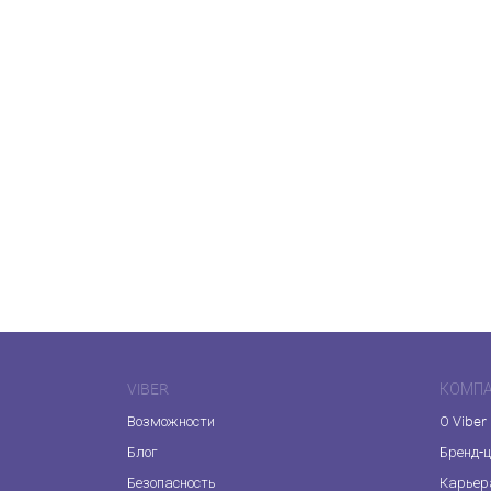
VIBER
КОМП
Возможности
О Viber
Блог
Бренд-
Безопасность
Карьер