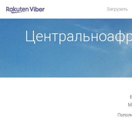
Загрузить
Центральноафр
М
Пополн