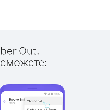
ber Out.
 сможете: