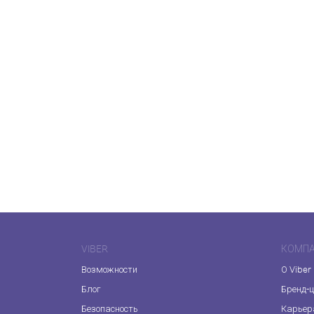
VIBER
КОМП
Возможности
О Viber
Блог
Бренд-
Безопасность
Карьер