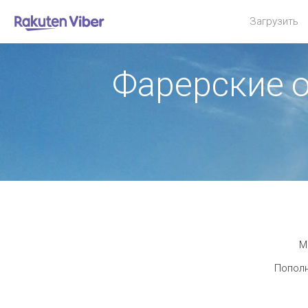
Загрузить
Фарерские 
М
Пополн