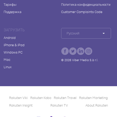
Тарифы
Политика конфиденциальности
Поддержка
Customer Complaints Code
ЗАГРУЗИТЬ
Русский
Android
iPhone & iPad
Windows PC
Mac
©
2026
Viber Media S.à r.l.
Linux
Rakuten Viki
Rakuten Kobo
Rakuten Travel
Rakuten Marketing
Rakuten Insight
Rakuten TV
About Rakuten