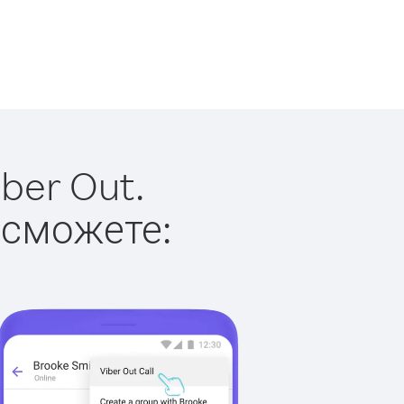
ber Out.
 сможете: