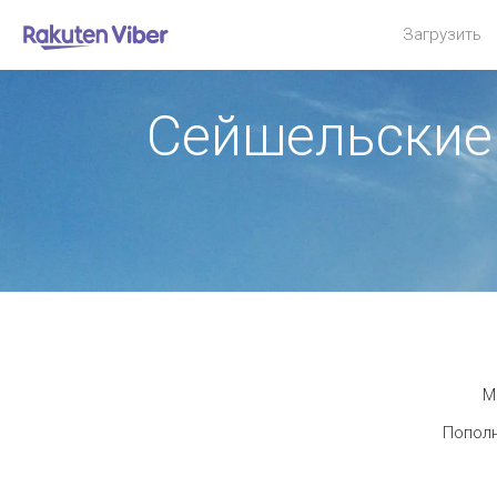
Загрузить
Сейшельские 
М
Пополн