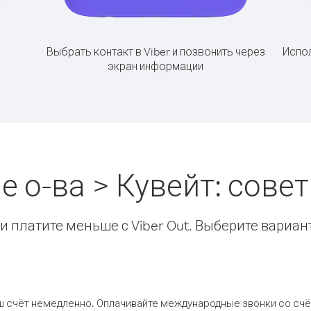
Выбрать контакт в Viber и позвонить через
Испол
экран информации
 о-ва > Кувейт: сов
 платите меньше с Viber Out. Выберите вариан
ш счёт немедленно. Оплачивайте международные звонки со счёт