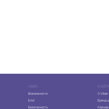
VIBER
КОМП
Возможности
О Viber
Блог
Бренд-
Безопасность
Карьер