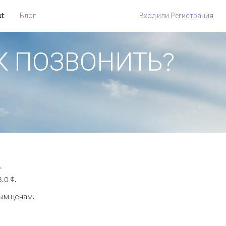
ut
Блог
Вход
или
Регистрация
КАК ПОЗВОНИТЬ?
.
.0 ¢.
ным ценам.