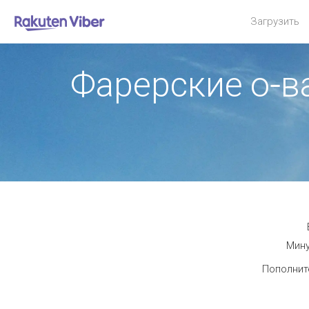
Загрузить
Фарерские о-в
Мину
Пополните