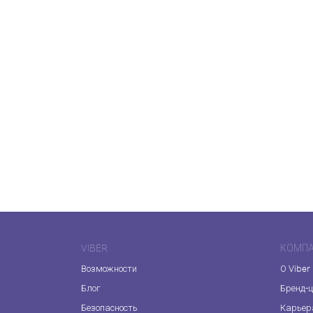
VIBER
КОМП
Возможности
О Viber
Блог
Бренд-
Безопасность
Карьер