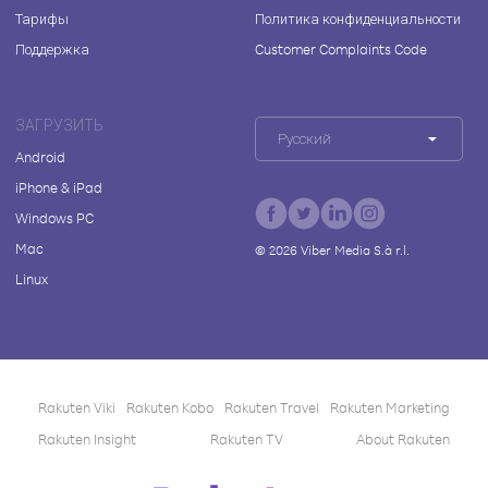
Тарифы
Политика конфиденциальности
Поддержка
Customer Complaints Code
ЗАГРУЗИТЬ
Русский
Android
iPhone & iPad
Windows PC
Mac
©
2026
Viber Media S.à r.l.
Linux
Rakuten Viki
Rakuten Kobo
Rakuten Travel
Rakuten Marketing
Rakuten Insight
Rakuten TV
About Rakuten