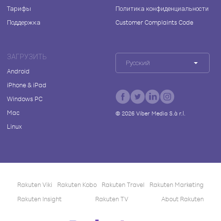
Тарифы
Политика конфиденциальности
Поддержка
Customer Complaints Code
ЗАГРУЗИТЬ
Русский
Android
iPhone & iPad
Windows PC
Mac
©
2026
Viber Media S.à r.l.
Linux
Rakuten Viki
Rakuten Kobo
Rakuten Travel
Rakuten Marketing
Rakuten Insight
Rakuten TV
About Rakuten