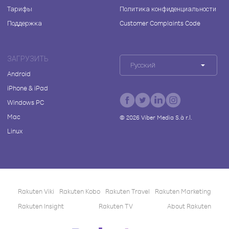
Тарифы
Политика конфиденциальности
Поддержка
Customer Complaints Code
ЗАГРУЗИТЬ
Русский
Android
iPhone & iPad
Windows PC
Mac
©
2026
Viber Media S.à r.l.
Linux
Rakuten Viki
Rakuten Kobo
Rakuten Travel
Rakuten Marketing
Rakuten Insight
Rakuten TV
About Rakuten