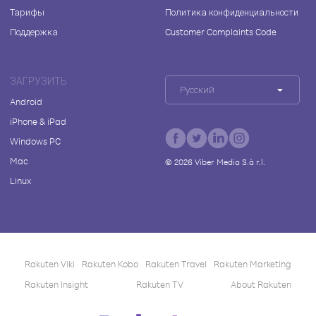
Тарифы
Политика конфиденциальности
Поддержка
Customer Complaints Code
ЗАГРУЗИТЬ
Русский
Android
iPhone & iPad
Windows PC
Mac
©
2026
Viber Media S.à r.l.
Linux
Rakuten Viki
Rakuten Kobo
Rakuten Travel
Rakuten Marketing
Rakuten Insight
Rakuten TV
About Rakuten