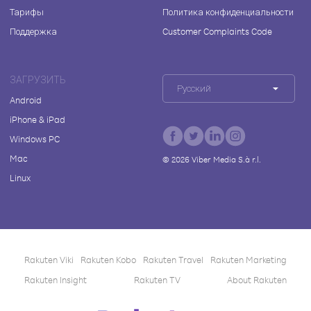
Тарифы
Политика конфиденциальности
Поддержка
Customer Complaints Code
ЗАГРУЗИТЬ
Русский
Android
iPhone & iPad
Windows PC
Mac
©
2026
Viber Media S.à r.l.
Linux
Rakuten Viki
Rakuten Kobo
Rakuten Travel
Rakuten Marketing
Rakuten Insight
Rakuten TV
About Rakuten