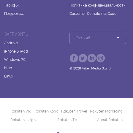
Тарифы
Политика конфиденциальности
Поддержка
Customer Complaints Code
ЗАГРУЗИТЬ
Русский
Android
iPhone & iPad
Windows PC
Mac
©
2026
Viber Media S.à r.l.
Linux
Rakuten Viki
Rakuten Kobo
Rakuten Travel
Rakuten Marketing
Rakuten Insight
Rakuten TV
About Rakuten