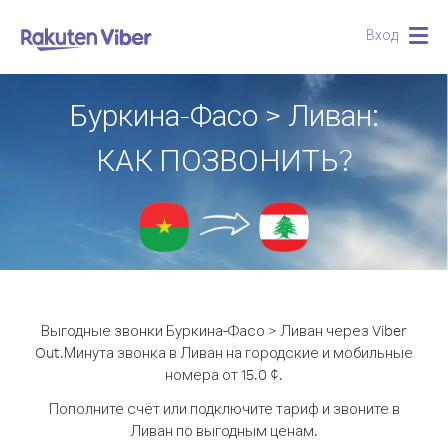
Вход
Togg
navig
Буркина-Фасо > Ливан:
КАК ПОЗВОНИТЬ?
Выгодные звонки Буркина-Фасо > Ливан через Viber
Out.
Минута звонка в Ливан на городские и мобильные
номера от 15.0 ¢.
Пополните счёт или подключите тариф и звоните в
Ливан по выгодным ценам.