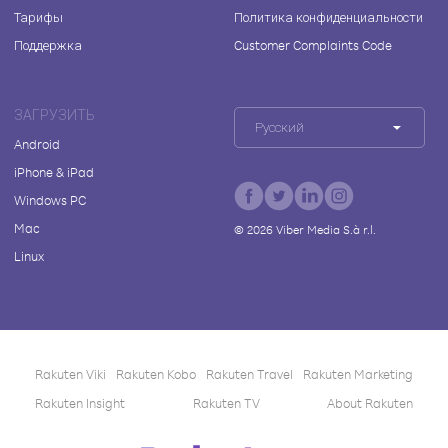
Тарифы
Политика конфиденциальности
Поддержка
Customer Complaints Code
ЗАГРУЗИТЬ
Русский
Android
iPhone & iPad
Windows PC
Mac
©
2026
Viber Media S.à r.l.
Linux
Rakuten Viki
Rakuten Kobo
Rakuten Travel
Rakuten Marketing
Rakuten Insight
Rakuten TV
About Rakuten