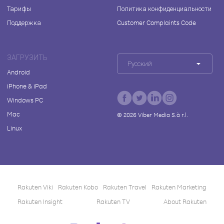
Тарифы
Политика конфиденциальности
Поддержка
Customer Complaints Code
ЗАГРУЗИТЬ
Русский
Android
iPhone & iPad
Windows PC
Mac
©
2026
Viber Media S.à r.l.
Linux
Rakuten Viki
Rakuten Kobo
Rakuten Travel
Rakuten Marketing
Rakuten Insight
Rakuten TV
About Rakuten