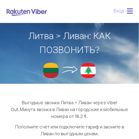
Вход
Togg
navig
Литва > Ливан: КАК
ПОЗВОНИТЬ?
Выгодные звонки Литва > Ливан через Viber
Out.
Минута звонка в Ливан на городские и мобильные
номера от 18.2 ¢.
Пополните счёт или подключите тариф и звоните в
Ливан по выгодным ценам.