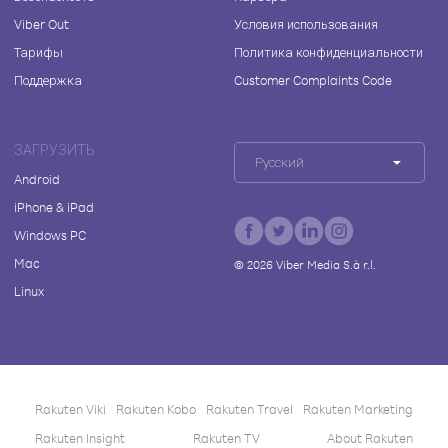
Viber Out
Условия использования
Тарифы
Политика конфиденциальности
Поддержка
Customer Complaints Code
ЗАГРУЗИТЬ
Русский
Android
iPhone & iPad
Windows PC
Mac
©
2026
Viber Media S.à r.l.
Linux
Rakuten Viki
Rakuten Kobo
Rakuten Travel
Rakuten Marketing
Rakuten Insight
Rakuten TV
About Rakuten