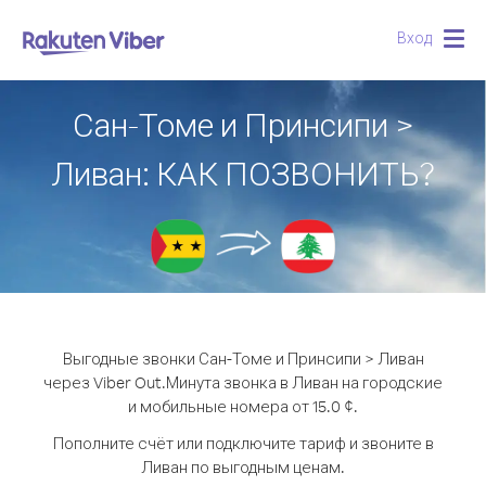
Вход
Togg
navig
Сан-Томе и Принсипи >
Ливан: КАК ПОЗВОНИТЬ?
Выгодные звонки Сан-Томе и Принсипи > Ливан
через Viber Out.
Минута звонка в Ливан на городские
и мобильные номера от 15.0 ¢.
Пополните счёт или подключите тариф и звоните в
Ливан по выгодным ценам.