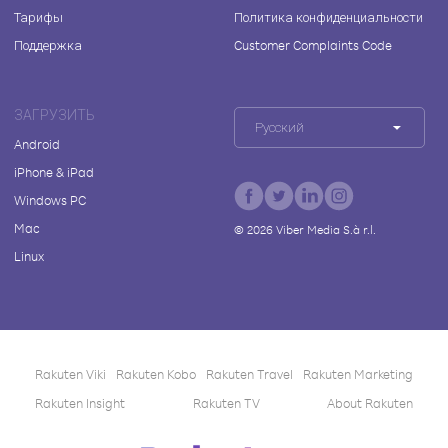
Тарифы
Политика конфиденциальности
Поддержка
Customer Complaints Code
ЗАГРУЗИТЬ
Русский
Android
iPhone & iPad
Windows PC
Mac
©
2026
Viber Media S.à r.l.
Linux
Rakuten Viki
Rakuten Kobo
Rakuten Travel
Rakuten Marketing
Rakuten Insight
Rakuten TV
About Rakuten