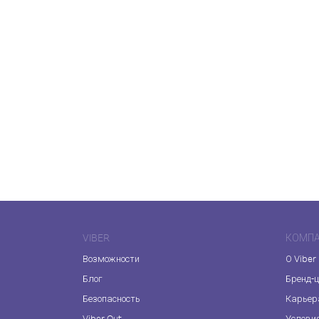
VIBER
КОМП
Возможности
О Viber
Блог
Бренд-
Безопасность
Карьер
Viber Out
Услови