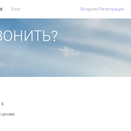
ut
Блог
Вход
или
Регистрация
ЗВОНИТЬ?
 ¢.
 ценам.