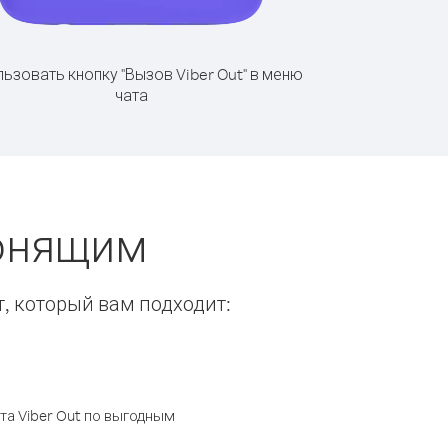
ьзовать кнопку "Вызов Viber Out" в меню
чата
вонящим
т, который вам подходит:
а Viber Out по выгодным