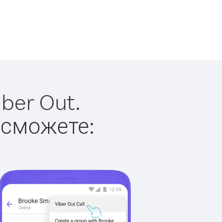
ber Out.
 сможете: