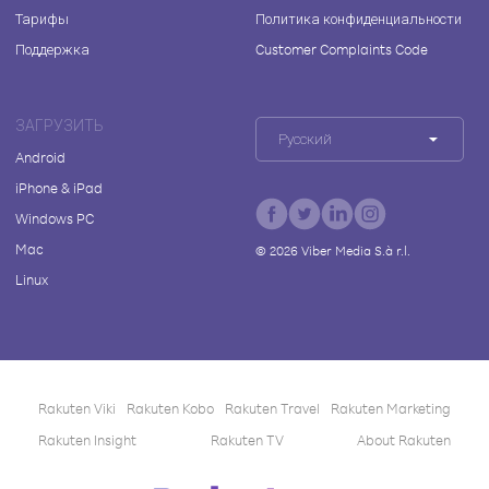
Тарифы
Политика конфиденциальности
Поддержка
Customer Complaints Code
ЗАГРУЗИТЬ
Русский
Android
iPhone & iPad
Windows PC
Mac
©
2026
Viber Media S.à r.l.
Linux
Rakuten Viki
Rakuten Kobo
Rakuten Travel
Rakuten Marketing
Rakuten Insight
Rakuten TV
About Rakuten