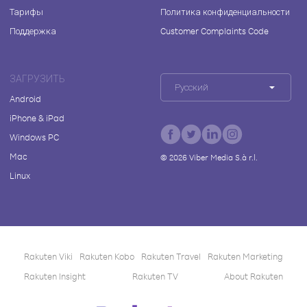
Тарифы
Политика конфиденциальности
Поддержка
Customer Complaints Code
ЗАГРУЗИТЬ
Русский
Android
iPhone & iPad
Windows PC
Mac
©
2026
Viber Media S.à r.l.
Linux
Rakuten Viki
Rakuten Kobo
Rakuten Travel
Rakuten Marketing
Rakuten Insight
Rakuten TV
About Rakuten