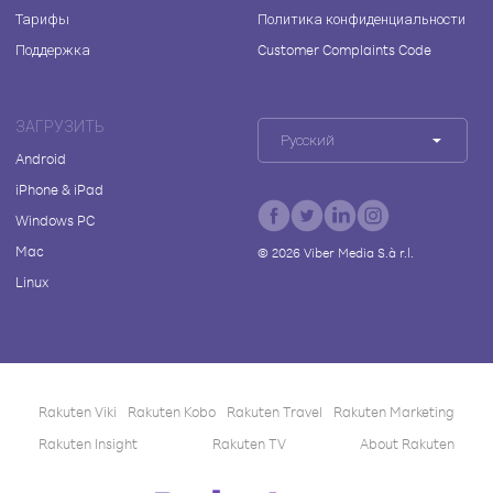
Тарифы
Политика конфиденциальности
Поддержка
Customer Complaints Code
ЗАГРУЗИТЬ
Русский
Android
iPhone & iPad
Windows PC
Mac
©
2026
Viber Media S.à r.l.
Linux
Rakuten Viki
Rakuten Kobo
Rakuten Travel
Rakuten Marketing
Rakuten Insight
Rakuten TV
About Rakuten