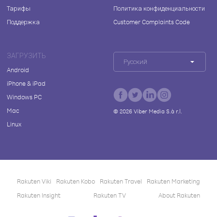
Тарифы
Политика конфиденциальности
Поддержка
Customer Complaints Code
ЗАГРУЗИТЬ
Русский
Android
iPhone & iPad
Windows PC
Mac
©
2026
Viber Media S.à r.l.
Linux
Rakuten Viki
Rakuten Kobo
Rakuten Travel
Rakuten Marketing
Rakuten Insight
Rakuten TV
About Rakuten