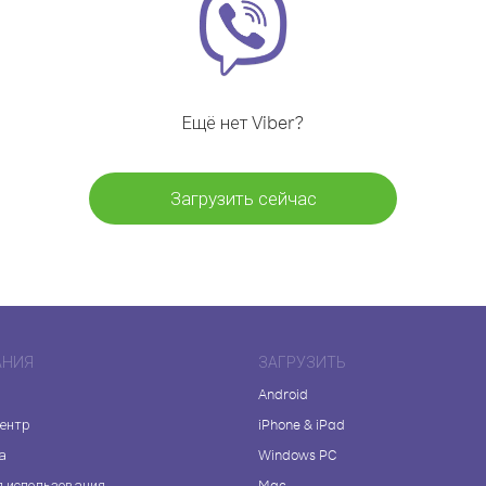
Ещё нет Viber?
Загрузить сейчас
АНИЯ
ЗАГРУЗИТЬ
Android
центр
iPhone & iPad
а
Windows PC
я использования
Mac