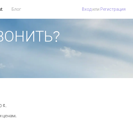
ut
Блог
Вход
или
Регистрация
ЗВОНИТЬ?
 ¢.
м ценам.