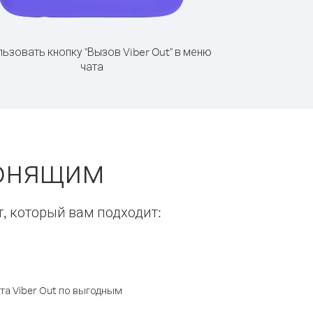
ьзовать кнопку "Вызов Viber Out" в меню
чата
вонящим
т, который вам подходит:
а Viber Out по выгодным