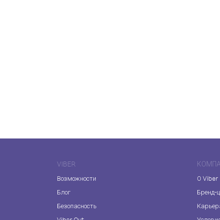
VIBER
КОМП
Возможности
О Viber
Блог
Бренд-
Безопасность
Карьер
Viber Out
Услови