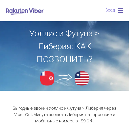
Вход
Togg
navig
Уоллис и Футуна >
Либерия: КАК
ПОЗВОНИТЬ?
Выгодные звонки Уоллис и Футуна > Либерия через
Viber Out.
Минута звонка в Либерия на городские и
мобильные номера от 59.0 ¢.