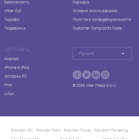
Безопасность
Карьера
Viber Out
Условия использования
Тарифы
Политика конфиденциальности
Поддержка
Customer Complaints Code
ЗАГРУЗИТЬ
Русский
Android
iPhone & iPad
Windows PC
Mac
©
2026
Viber Media S.à r.l.
Linux
Rakuten Viki
Rakuten Kobo
Rakuten Travel
Rakuten Marketing