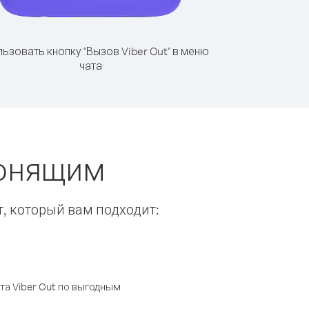
ьзовать кнопку "Вызов Viber Out" в меню
чата
вонящим
т, который вам подходит:
а Viber Out по выгодным