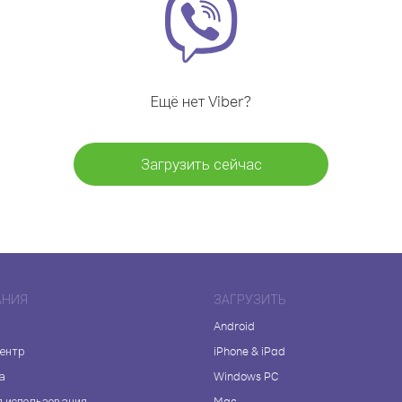
Ещё нет Viber?
Загрузить сейчас
АНИЯ
ЗАГРУЗИТЬ
Android
центр
iPhone & iPad
а
Windows PC
я использования
Mac