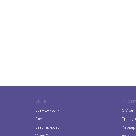
VIBER
КОМП
Возможности
О Viber
Блог
Бренд-
Безопасность
Карьер
Viber Out
Услови