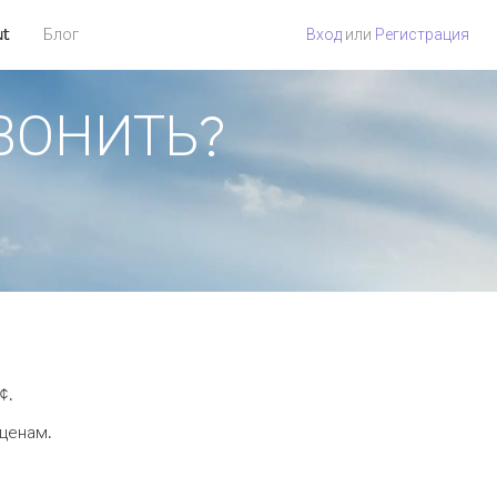
ut
Блог
Вход
или
Регистрация
ЗВОНИТЬ?
¢.
 ценам.