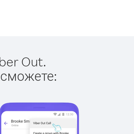
ber Out.
 сможете: