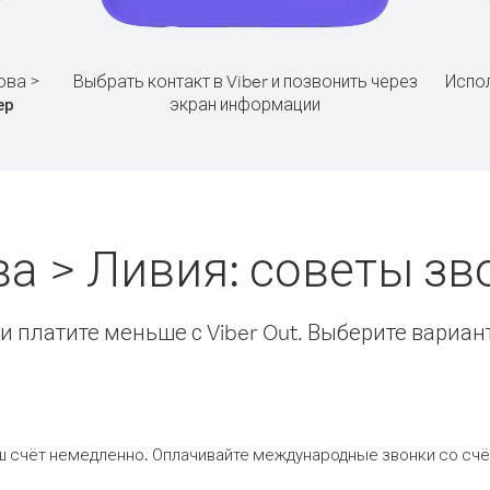
ова >
Выбрать контакт в Viber и позвонить через
Испол
экран информации
ер
а > Ливия: советы з
 платите меньше с Viber Out. Выберите вариан
ш счёт немедленно. Оплачивайте международные звонки со счёт