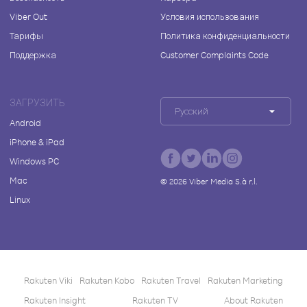
Viber Out
Условия использования
Тарифы
Политика конфиденциальности
Поддержка
Customer Complaints Code
ЗАГРУЗИТЬ
Русский
Android
iPhone & iPad
Windows PC
Mac
©
2026
Viber Media S.à r.l.
Linux
Rakuten Viki
Rakuten Kobo
Rakuten Travel
Rakuten Marketing
Rakuten Insight
Rakuten TV
About Rakuten