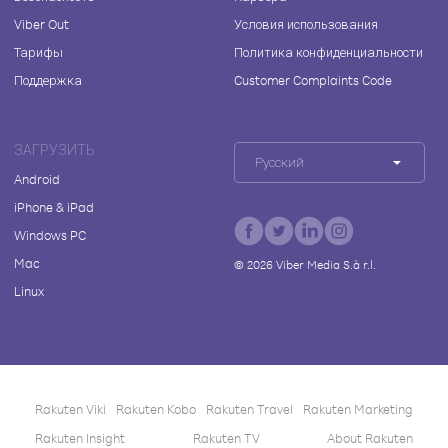
Viber Out
Условия использования
Тарифы
Политика конфиденциальности
Поддержка
Customer Complaints Code
ЗАГРУЗИТЬ
Русский
Android
iPhone & iPad
Windows PC
Mac
©
2026
Viber Media S.à r.l.
Linux
Rakuten Viki
Rakuten Kobo
Rakuten Travel
Rakuten Marketing
Rakuten Insight
Rakuten TV
About Rakuten