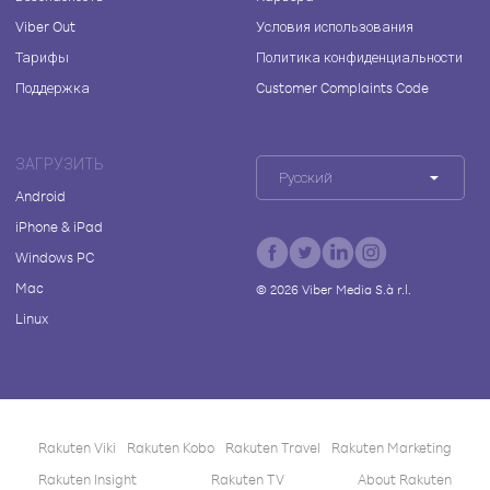
Viber Out
Условия использования
Тарифы
Политика конфиденциальности
Поддержка
Customer Complaints Code
ЗАГРУЗИТЬ
Русский
Android
iPhone & iPad
Windows PC
Mac
©
2026
Viber Media S.à r.l.
Linux
Rakuten Viki
Rakuten Kobo
Rakuten Travel
Rakuten Marketing
Rakuten Insight
Rakuten TV
About Rakuten