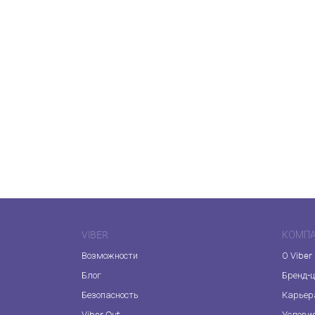
VIBER
КОМП
Возможности
О Viber
Блог
Бренд-
Безопасность
Карьер
Viber Out
Услови