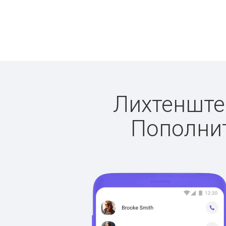
Лихтенштей
Пополнит