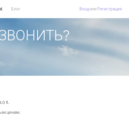
ut
Блог
Вход
или
Регистрация
ПОЗВОНИТЬ?
.0 ¢.
ным ценам.