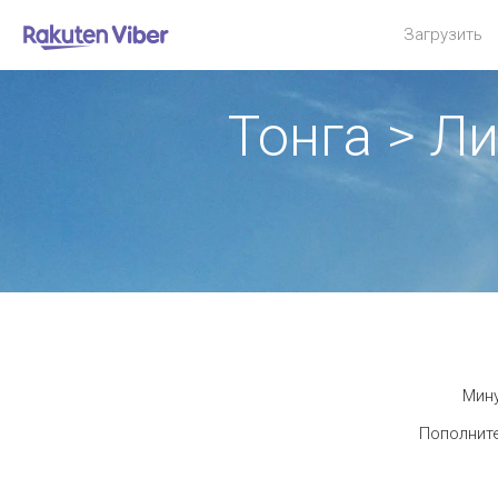
Загрузить
Тонга > Л
Мину
Пополните