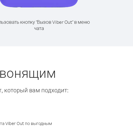
ьзовать кнопку "Вызов Viber Out" в меню
чата
 звонящим
т, который вам подходит:
а Viber Out по выгодным