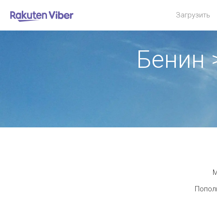
Загрузить
Бенин 
М
Пополн