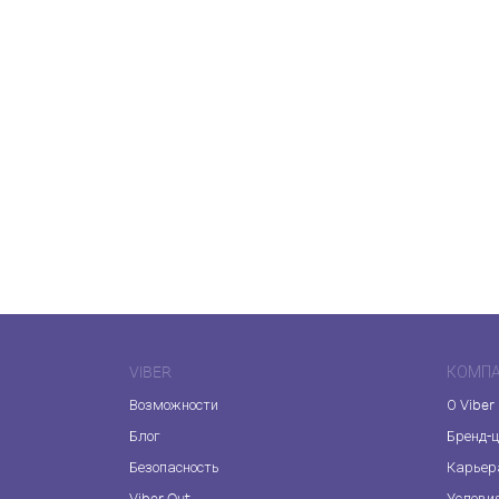
VIBER
КОМП
Возможности
О Viber
Блог
Бренд-
Безопасность
Карьер
Viber Out
Услови