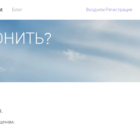
ut
Блог
Вход
или
Регистрация
ВОНИТЬ?
¢.
 ценам.