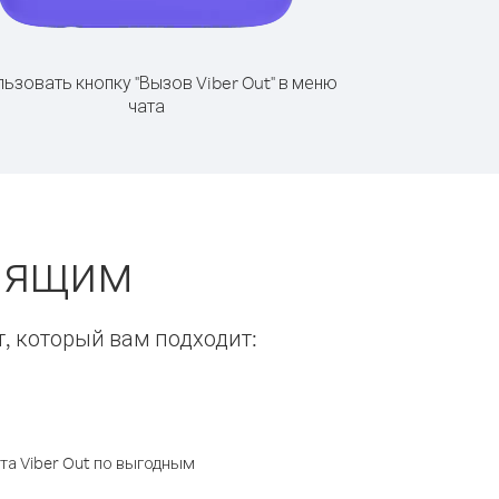
ьзовать кнопку "Вызов Viber Out" в меню
чата
онящим
т, который вам подходит:
а Viber Out по выгодным