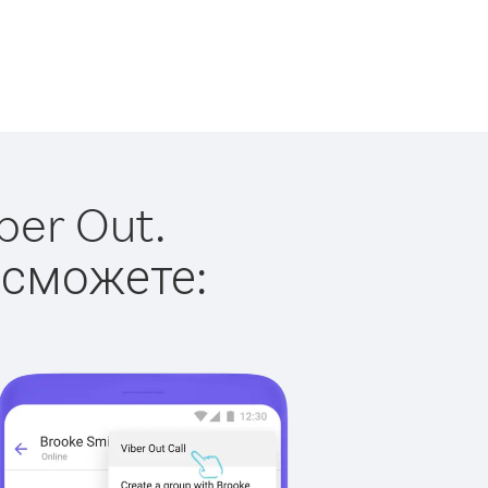
ber Out.
 сможете: