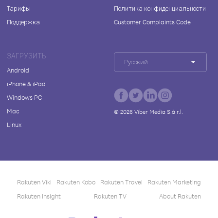
Тарифы
Политика конфиденциальности
Поддержка
Customer Complaints Code
ЗАГРУЗИТЬ
Русский
Android
iPhone & iPad
Windows PC
Mac
©
2026
Viber Media S.à r.l.
Linux
Rakuten Viki
Rakuten Kobo
Rakuten Travel
Rakuten Marketing
Rakuten Insight
Rakuten TV
About Rakuten