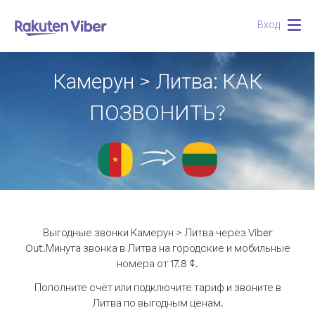
Вход
Togg
navig
Камерун > Литва: КАК
ПОЗВОНИТЬ?
Выгодные звонки Камерун > Литва через Viber
Out.
Минута звонка в Литва на городские и мобильные
номера от 17.8 ¢.
Пополните счёт или подключите тариф и звоните в
Литва по выгодным ценам.