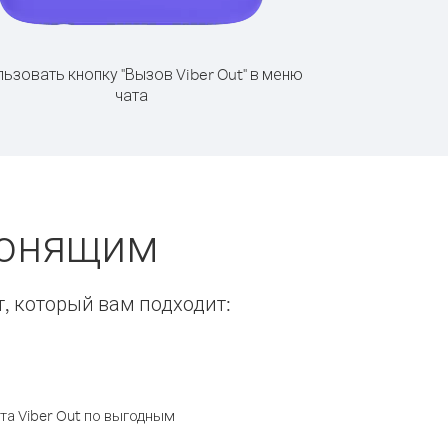
ьзовать кнопку "Вызов Viber Out" в меню
чата
вонящим
т, который вам подходит:
а Viber Out по выгодным