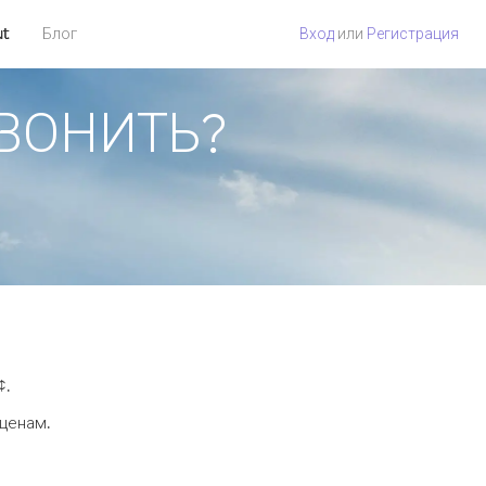
ut
Блог
Вход
или
Регистрация
ЗВОНИТЬ?
¢.
 ценам.