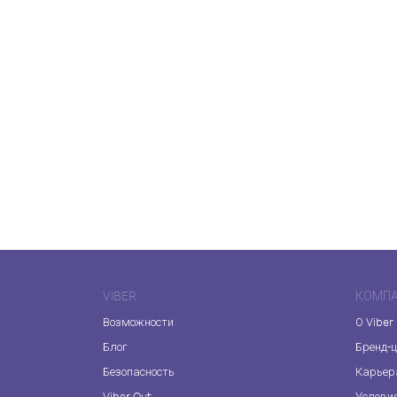
VIBER
КОМП
Возможности
О Viber
Блог
Бренд-
Безопасность
Карьер
Viber Out
Услови