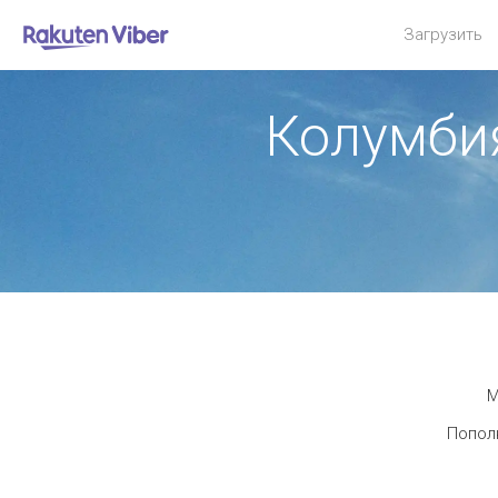
Загрузить
Колумби
М
Пополн