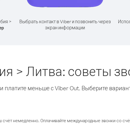
бия >
Выбрать контакт в Viber и позвонить через
Испол
экран информации
ер
ия > Литва: советы з
 платите меньше с Viber Out. Выберите вариан
ш счёт немедленно. Оплачивайте международные звонки со счёт