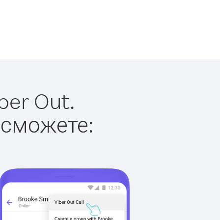
ber Out.
 сможете: