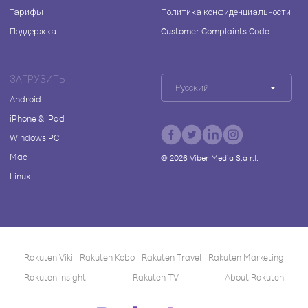
Тарифы
Политика конфиденциальности
Поддержка
Customer Complaints Code
ЗАГРУЗИТЬ
Русский
Android
iPhone & iPad
Windows PC
Mac
©
2026
Viber Media S.à r.l.
Linux
Rakuten Viki
Rakuten Kobo
Rakuten Travel
Rakuten Marketing
Rakuten Insight
Rakuten TV
About Rakuten