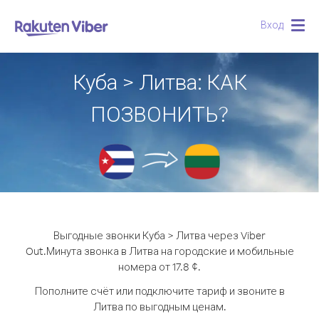
Вход
Togg
navig
Куба > Литва: КАК
ПОЗВОНИТЬ?
Выгодные звонки Куба > Литва через Viber
Out.
Минута звонка в Литва на городские и мобильные
номера от 17.8 ¢.
Пополните счёт или подключите тариф и звоните в
Литва по выгодным ценам.