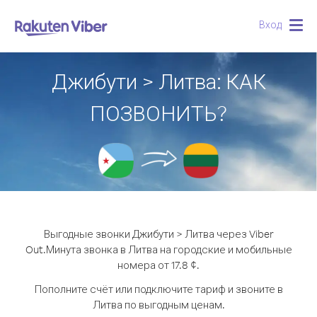
Вход
Togg
navig
Джибути > Литва: КАК
ПОЗВОНИТЬ?
Выгодные звонки Джибути > Литва через Viber
Out.
Минута звонка в Литва на городские и мобильные
номера от 17.8 ¢.
Пополните счёт или подключите тариф и звоните в
Литва по выгодным ценам.