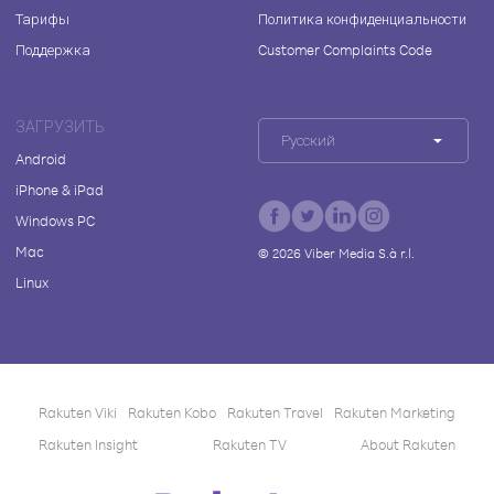
Тарифы
Политика конфиденциальности
Поддержка
Customer Complaints Code
ЗАГРУЗИТЬ
Русский
Android
iPhone & iPad
Windows PC
Mac
©
2026
Viber Media S.à r.l.
Linux
Rakuten Viki
Rakuten Kobo
Rakuten Travel
Rakuten Marketing
Rakuten Insight
Rakuten TV
About Rakuten