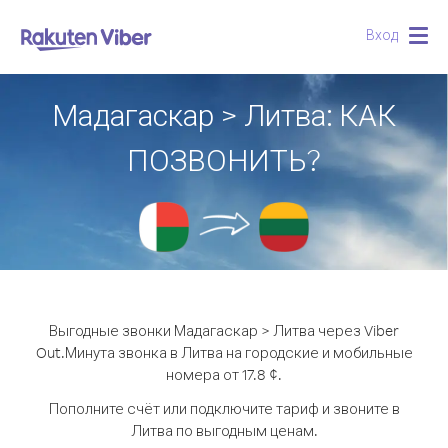
Вход
Togg
navig
Мадагаскар > Литва: КАК
ПОЗВОНИТЬ?
Выгодные звонки Мадагаскар > Литва через Viber
Out.
Минута звонка в Литва на городские и мобильные
номера от 17.8 ¢.
Пополните счёт или подключите тариф и звоните в
Литва по выгодным ценам.