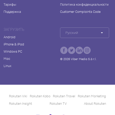
Тарифы
Политика конфиденциальности
Поддержка
Customer Complaints Code
ЗАГРУЗИТЬ
Русский
Android
iPhone & iPad
Windows PC
Mac
©
2026
Viber Media S.à r.l.
Linux
Rakuten Viki
Rakuten Kobo
Rakuten Travel
Rakuten Marketing
Rakuten Insight
Rakuten TV
About Rakuten