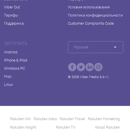
Viber Out
Условия использования
Тарифы
Политика конфиденциальности
Поддержка
Customer Complaints Code
ЗАГРУЗИТЬ
Русский
Android
iPhone & iPad
Windows PC
Mac
©
2026
Viber Media S.à r.l.
Linux
Rakuten Viki
Rakuten Kobo
Rakuten Travel
Rakuten Marketing
Rakuten Insight
Rakuten TV
About Rakuten